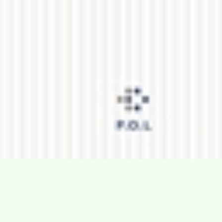
Villa Gillet
Plan d'accès
Parc de la Cerisaie
Partenaires
25 Rue Chazière, 69004 Lyon