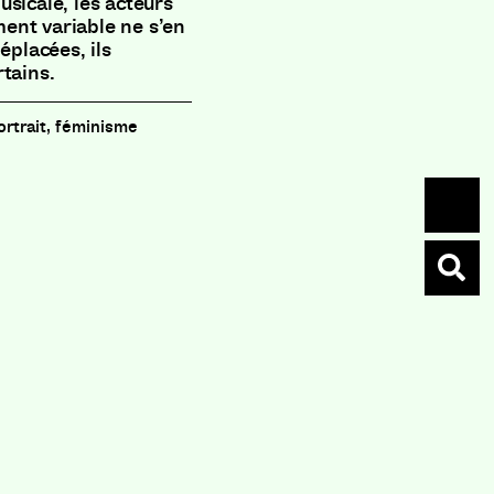
sicale, les acteurs
ent variable ne s’en
éplacées, ils
tains.
portrait, féminisme