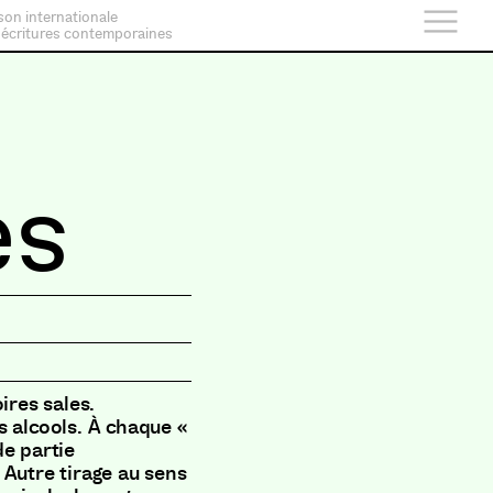
son internationale
 écritures contemporaines
es
ires sales.
s alcools. À chaque «
de partie
 Autre tirage au sens