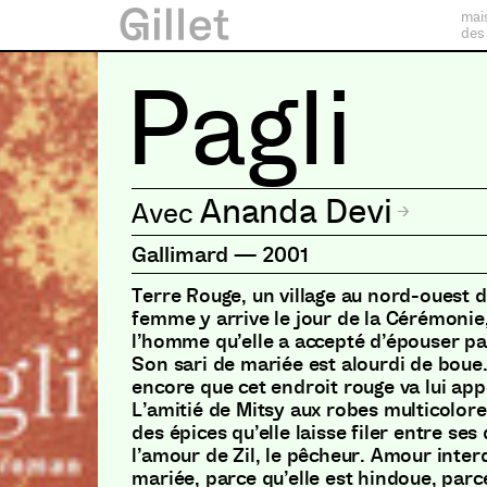
mai
des
Pagli
Ananda Devi
Gallimard
—
2001
Terre Rouge, un village au nord-ouest de
femme y arrive le jour de la Cérémonie
l’homme qu’elle a accepté d’épouser par
Son sari de mariée est alourdi de boue. 
encore que cet endroit rouge va lui app
L’amitié de Mitsy aux robes multicolor
des épices qu’elle laisse filer entre ses 
l’amour de Zil, le pêcheur. Amour interd
mariée, parce qu’elle est hindoue, parce