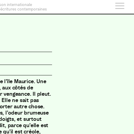
son internationale
 écritures contemporaines
 l’île Maurice. Une
, aux côtés de
 vengeance. Il pleut.
Elle ne sait pas
orter autre chose.
es, l’odeur brumeuse
doigts, et surtout
it, parce qu’elle est
 qu’il est créole,