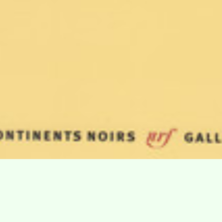
Villa Gillet
Plan d'accès
Parc de la Cerisaie
Partenaires
25 Rue Chazière, 69004 Lyon