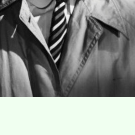
Villa Gillet
Plan d'accès
Parc de la Cerisaie
Partenaires
25 Rue Chazière, 69004 Lyon