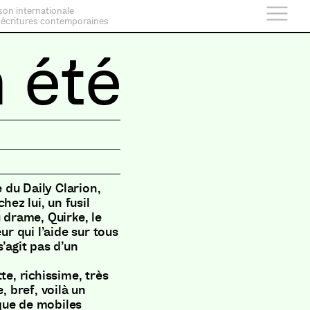
son internationale
 écritures contemporaines
 été
e du Daily Clarion,
hez lui, un fusil
 drame, Quirke, le
ur qui l’aide sur tous
’agit pas d’un
te, richissime, très
, bref, voilà un
que de mobiles