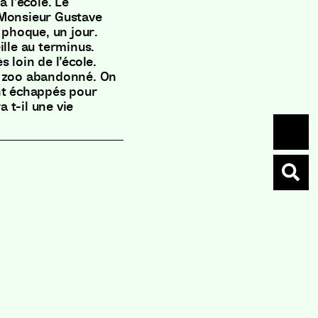
à l’école. Le
 Monsieur Gustave
 phoque, un jour.
ille au terminus.
ès loin de l’école.
n zoo abandonné. On
nt échappés pour
a t-il une vie