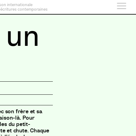
son internationale
 écritures contemporaines
 un
e
ec son frère et sa
aison-là. Pour
les du petit-
te et chute. Chaque