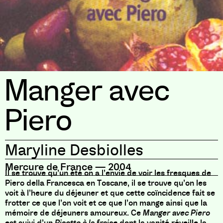
Manger avec
Piero
Maryline Desbiolles
Mercure de France
—
2004
Il se trouve qu’un été on a l’envie de voir les fresques de
Piero della Francesca en Toscane, il se trouve qu’on les
voit à l’heure du déjeuner et que cette coïncidence fait se
frotter ce que l’on voit et ce que l’on mange ainsi que la
mémoire de déjeuners amoureux. Ce
Manger avec Piero
est suivi d’un
Risotto à la fraise
dont la vanité réveille la