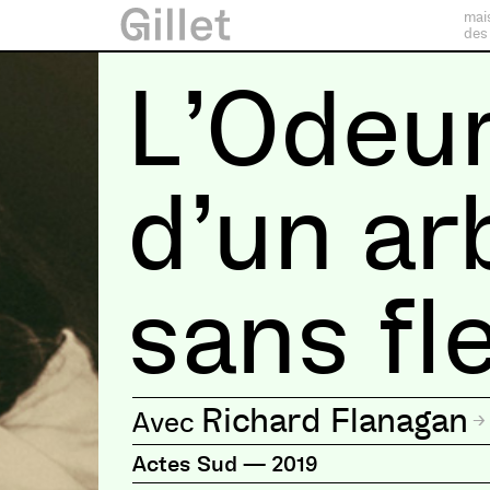
mai
des
L’Odeu
d’un ar
sans fl
Richard Flanagan
Actes Sud
—
2019