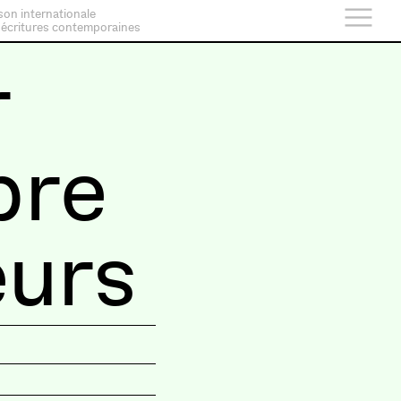
son internationale
 écritures contemporaines
r
bre
eurs