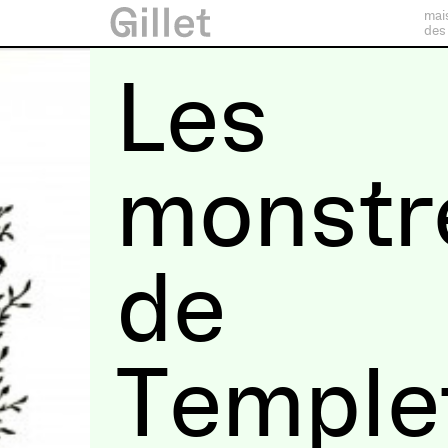
mai
des
Les
monstr
de
Temple