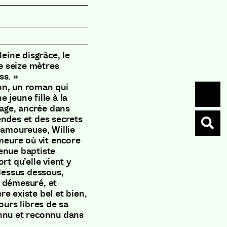
leine disgrâce, le
e seize mètres
ss. »
on, un roman qui
e jeune fille à la
lage, ancrée dans
endes et des secrets
 amoureuse, Willie
emeure où vit encore
enue baptiste
rt qu’elle vient y
 dessus dessous,
l démesuré, et
e existe bel et bien,
ours libres de sa
onnu et reconnu dans