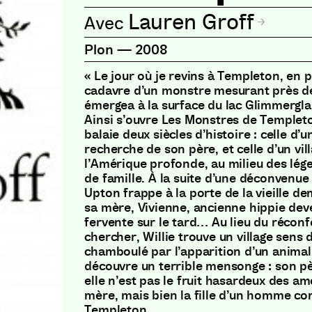
Lauren Groff
Plon
—
2008
« Le jour où je revins à Templeton, en p
cadavre d’un monstre mesurant près d
émergea à la surface du lac Glimmergla
Ainsi s’ouvre Les Monstres de Templet
balaie deux siècles d’histoire : celle d’un
recherche de son père, et celle d’un vil
l’Amérique profonde, au milieu des lég
de famille. À la suite d’une déconvenue
Upton frappe à la porte de la vieille d
sa mère, Vivienne, ancienne hippie dev
fervente sur le tard… Au lieu du réconfo
chercher, Willie trouve un village sens
chamboulé par l’apparition d’un anima
découvre un terrible mensonge : son pèr
elle n’est pas le fruit hasardeux des am
mère, mais bien la fille d’un homme c
Templeton.