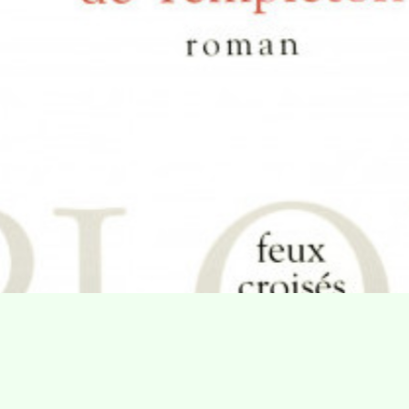
Villa Gillet
Plan d'accès
Parc de la Cerisaie
Partenaires
25 Rue Chazière, 69004 Lyon