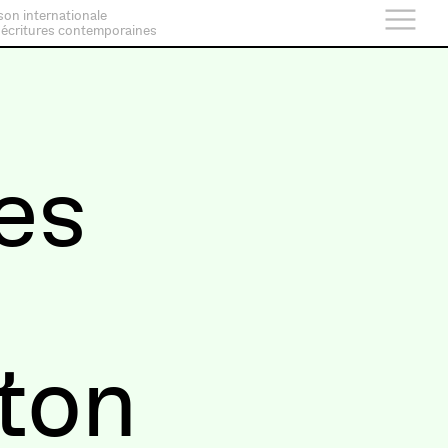
son internationale
 écritures contemporaines
es
ton