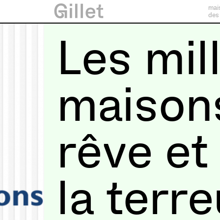
mai
des
Les mil
maison
rêve et
la terre