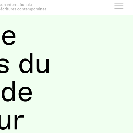
son internationale
 écritures contemporaines
le
s du
 de
ur