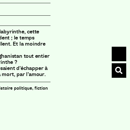
labyrinthe, cette
ent ; le temps
allent. Et la moindre
ghanistan tout entier
rinthe ?
ssaient d’échapper à
la mort, par l’amour.
istoire politique, fiction