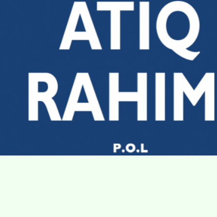
Villa Gillet
Plan d'accès
Parc de la Cerisaie
Partenaires
25 Rue Chazière, 69004 Lyon