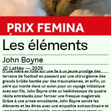
Les éléments
John Boyne
JC Lattès
—
2025
D’une mère en fuite sur une île à un jeune prodige des
terrains de football en passant par une chirurgienne des
grands brûlés hantée par des traumatismes, et enfin, un
père qui monte dans un avion pour un voyage initiatique
avec son fils, John Boyne crée un kaléidoscope de quatre
récits entrelacés pour former une fresque magistrale.
Grâce à une prose envoûtante, John Boyne sonde les
éléments et les êtres avec une empathie extraordinaire et
une honnêteté implacable, nous mettant sans cesse au