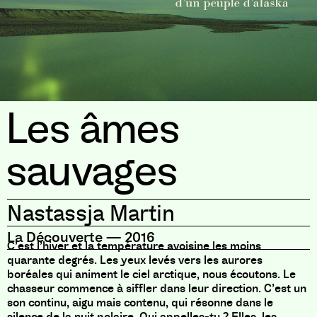
Les âmes
sauvages
Nastassja Martin
La Découverte
—
2016
C’est l’hiver et la température avoisine les moins
quarante degrés. Les yeux levés vers les aurores
boréales qui animent le ciel arctique, nous écoutons. Le
chasseur commence à siffler dans leur direction. C’est un
son continu, aigu mais contenu, qui résonne dans le
silence de la nuit polaire. Qui appelles-tu ? Elles, les