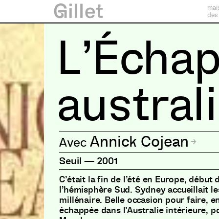
mai
des
L’Écha
austral
Annick Cojean
Seuil
—
2001
C’était la fin de l’été en Europe, débu
l’hémisphère Sud. Sydney accueillait l
millénaire. Belle occasion pour faire, en
échappée dans l’Australie intérieure, po