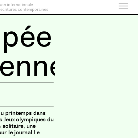
son internationale
 écritures contemporaines
ppée
ienne
t du printemps dans
es Jeux olympiques du
 solitaire, une
ur le journal Le