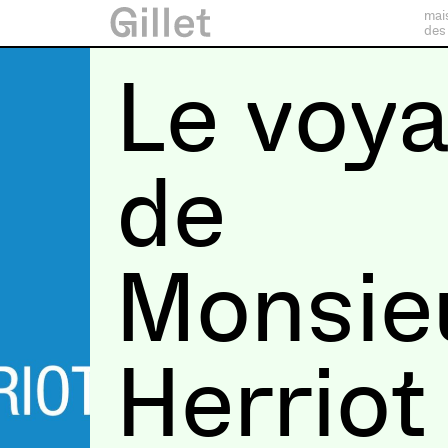
mai
des
Le voy
de
Monsie
Herriot