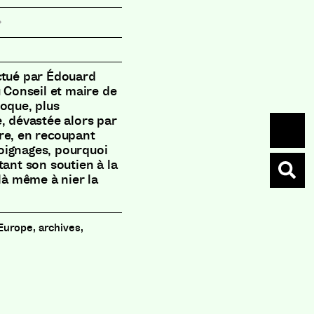
ctué par Édouard
u Conseil et maire de
voque, plus
, dévastée alors par
re, en recoupant
oignages, pourquoi
tant son soutien à la
 là même à nier la
Europe, archives,