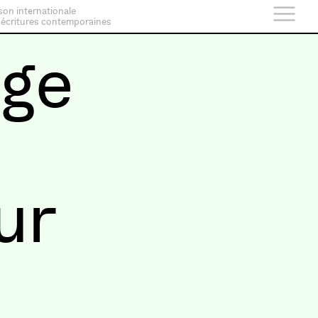
son internationale
 écritures contemporaines
age
ur