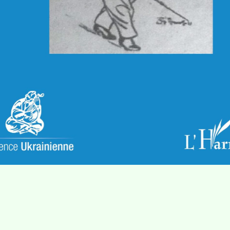
Villa Gillet
Plan d'accès
Parc de la Cerisaie
Partenaires
25 Rue Chazière, 69004 Lyon