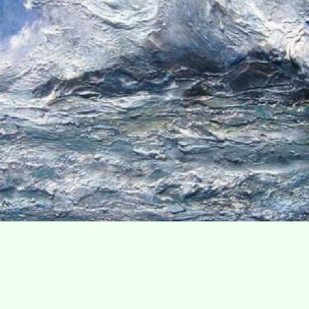
Villa Gillet
Plan d'accès
Parc de la Cerisaie
Partenaires
25 Rue Chazière, 69004 Lyon