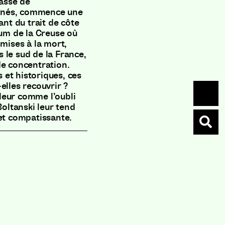
iasse de
gnés, commence une
ant du trait de côte
m de la Creuse où
ises à la mort,
 le sud de la France,
de concentration.
s et historiques, ces
elles recouvrir ?
leur comme l’oubli
ltanski leur tend
 et compatissante.