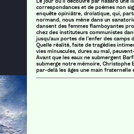
Le jour où il découvre par hasard une l
correspondances et de poèmes non si
enquête opiniâtre, drolatique, qui, part
normand, nous mène dans un sanatoriu
dansent des femmes flamboyantes prom
chez des instituteurs communistes dans
jusqu’aux portes de l’enfer des camps 
Quelle réalité, faite de tragédies intime
vies minuscules, dures au mal, peuvent-
Avant que les eaux ne submergent Barf
submerge notre mémoire, Christophe Bo
par-delà les âges une main fraternelle