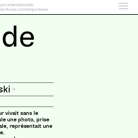
son internationale
 écritures contemporaines
 de
ski
r vivait sans le
le une photo, prise
ale, représentait une
e.