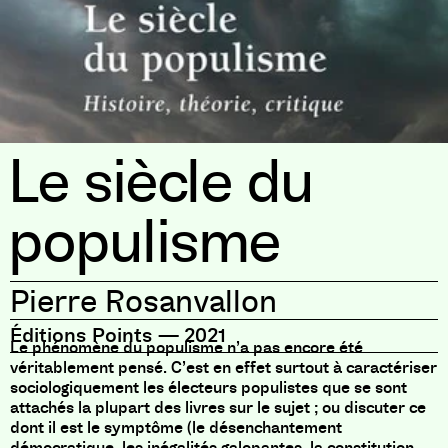
Le siècle du
populisme
Pierre Rosanvallon
Éditions Points
—
2021
Le phénomène du populisme n’a pas encore été
véritablement pensé. C’est en effet surtout à caractériser
sociologiquement les électeurs populistes que se sont
attachés la plupart des livres sur le sujet ; ou discuter ce
dont il est le symptôme (le désenchantement
démocratique, les inégalités galopantes, la constitution