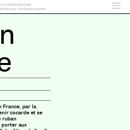
son internationale
 écritures contemporaines
an
re
n France, par la
nir cocarde et se
« ruban
e porter aux