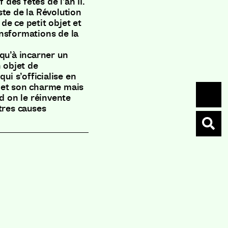
 des fêtes de l’an II.
ste de la Révolution
de ce petit objet et
nsformations de la
usqu’à incarner un
n objet de
ui s’officialise en
 et son charme mais
nd on le réinvente
tres causes