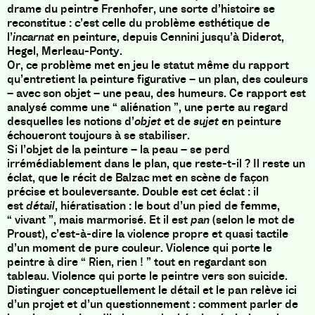
drame du peintre Frenhofer, une sorte d’histoire se
reconstitue : c’est celle du problème esthétique de
l’
incarnat
en peinture, depuis Cennini jusqu’à Diderot,
Hegel, Merleau-Ponty.
Or, ce problème met en jeu le statut même du rapport
qu’entretient la peinture figurative – un plan, des couleurs
– avec son objet – une peau, des humeurs. Ce rapport est
analysé comme une “ aliénation ”, une perte au regard
desquelles les notions d’
objet
et de
sujet
en peinture
échoueront toujours à se stabiliser.
Si l’objet de la peinture – la peau – se perd
irrémédiablement dans le plan, que reste-t-il ? Il reste un
éclat, que le récit de Balzac met en scène de façon
précise et bouleversante. Double est cet éclat : il
est
détail
, hiératisation : le bout d’un pied de femme,
“ vivant ”, mais marmorisé. Et il est
pan
(selon le mot de
Proust), c’est-à-dire la violence propre et quasi tactile
d’un moment de pure couleur. Violence qui porte le
peintre à dire “ Rien, rien ! ” tout en regardant son
tableau. Violence qui porte le peintre vers son suicide.
Distinguer conceptuellement le détail et le pan relève ici
d’un projet et d’un questionnement : comment parler de