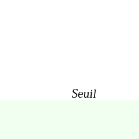
Villa Gillet
Plan d'accès
Parc de la Cerisaie
Partenaires
25 Rue Chazière, 69004 Lyon