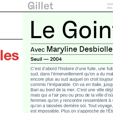
mai
des
Le Goin
Maryline Desbiolle
Seuil
—
2004
C’est d’abord l’histoire d’une fuite, une fui
sud, dans l’émerveillement qu’on a du mal 
encore plus au sud auquel on croit toujou
commis l’irréparable.
On va en Italie, jusq
Bari au bord de la mer.
C’est une ville déj
mais qui a l’air peu ou prou de la ville d’où
femmes qu’on y rencontre ressemblent à 
qu’on a laissées derrière soi.
Tout voyage,
est impossible. Plus on s’approche de l’Étra