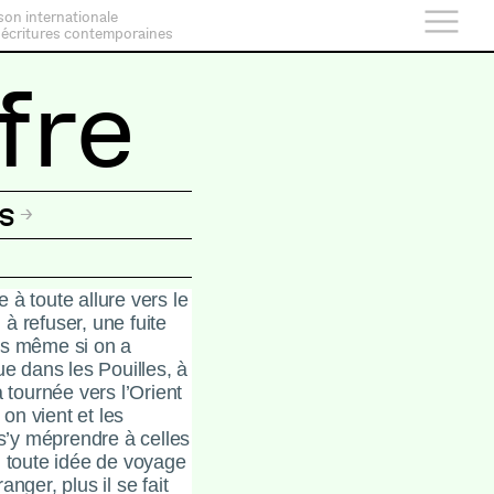
son internationale
 écritures contemporaines
fre
s
te à toute allure vers le
à refuser, une fuite
rs même si on a
ue dans les Pouilles, à
à tournée vers l’Orient
 on vient et les
s’y méprendre à celles
 toute idée de voyage
nger, plus il se fait