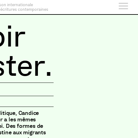
son internationale
 écritures contemporaines
ir
ster.
litique, Candice
er a les mêmes
oi. Des formes de
estine aux migrants