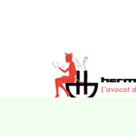
Villa Gillet
Plan d'accès
Parc de la Cerisaie
Partenaires
25 Rue Chazière, 69004 Lyon