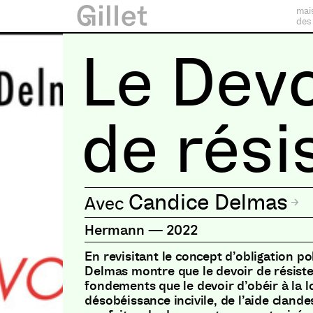
mai
des
Le Devo
de rési
Candice Delmas
Hermann
—
2022
En revisitant le concept d’obligation po
Delmas montre que le devoir de résist
fondements que le devoir d’obéir à la l
désobéissance incivile, de l’aide cland