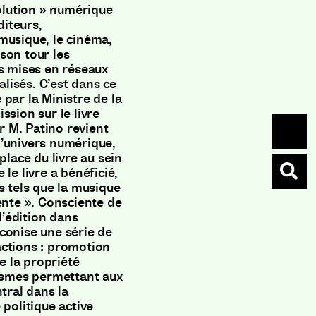
volution » numérique
diteurs,
a musique, le cinéma,
 son tour les
es mises en réseaux
lisés. C’est dans ce
par la Ministre de la
ssion sur le livre
 M. Patino revient
 l’univers numérique,
place du livre au sein
le livre a bénéficié,
s tels que la musique
ente ». Consciente de
l’édition dans
conise une série de
actions : promotion
de la propriété
nismes permettant aux
tral dans la
 politique active