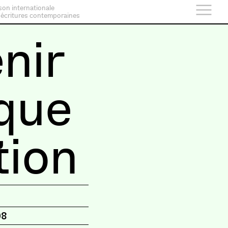
son internationale
 écritures contemporaines
nir
que
tion
08