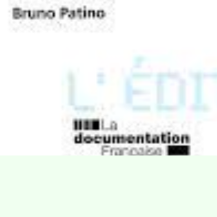
Villa Gillet
Plan d'accès
Parc de la Cerisaie
Partenaires
25 Rue Chazière, 69004 Lyon