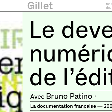
mai
des
Le deve
numéri
de l’édi
Bruno Patino
La documentation française
—
20