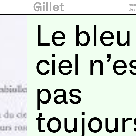
mai
des
Le bleu
ciel n’e
pas
toujour