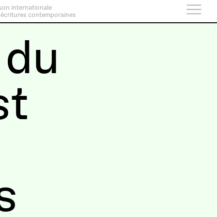
son internationale
 écritures contemporaines
 du
st
s