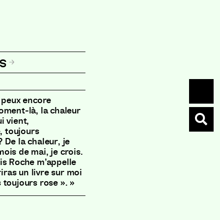
s
e peux encore
oment-là, la chaleur
i vient,
, toujours
? De la chaleur, je
mois de mai, je crois.
nis Roche m’appelle
iras un livre sur moi
s toujours rose ». »