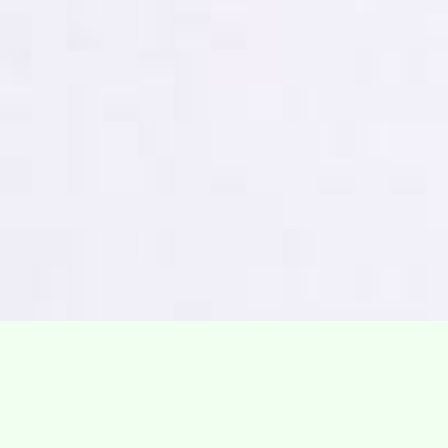
Villa Gillet
Plan d'accès
Parc de la Cerisaie
Partenaires
25 Rue Chazière, 69004 Lyon