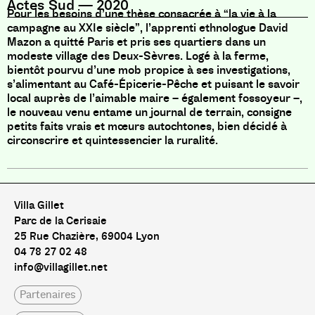
Actes Sud
—
2020
Pour les besoins d’une thèse consacrée à “la vie à la
campagne au XXIe siècle”, l’apprenti ethnologue David
Mazon a quitté Paris et pris ses quartiers dans un
modeste village des Deux-Sèvres. Logé à la ferme,
bientôt pourvu d’une mob propice à ses investigations,
s’alimentant au Café-Épicerie-Pêche et puisant le savoir
local auprès de l’aimable maire – également fossoyeur –,
le nouveau venu entame un journal de terrain, consigne
petits faits vrais et mœurs autochtones, bien décidé à
circonscrire et quintessencier la ruralité.
Villa Gillet
Parc de la Cerisaie
25 Rue Chazière, 69004 Lyon
04 78 27 02 48
info@villagillet.net
Partenaires