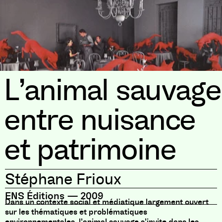
L’animal sauvage
entre nuisance
et patrimoine
Stéphane Frioux
ENS Éditions
—
2009
Dans un contexte social et médiatique largement ouvert
sur les thématiques et problématiques
environnementales, l’animal sauvage s’invite dans les