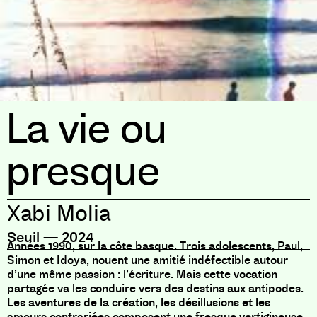
La vie ou
presque
Xabi Molia
Seuil
—
2024
Années 1990, sur la côte basque. Trois adolescents, Paul,
Simon et Idoya, nouent une amitié indéfectible autour
d’une même passion : l’écriture. Mais cette vocation
partagée va les conduire vers des destins aux antipodes.
Les aventures de la création, les désillusions et les
amours contrariées composent une fresque vertigineuse