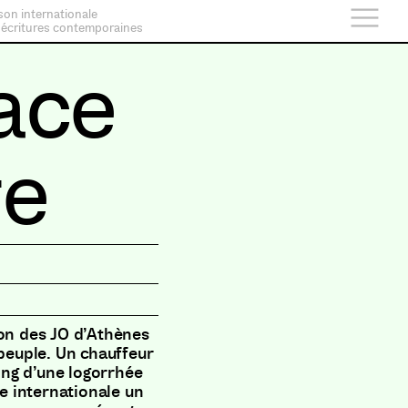
son internationale
 écritures contemporaines
ace
re
hon des JO d’Athènes
 peuple. Un chauffeur
long d’une logorrhée
re internationale un