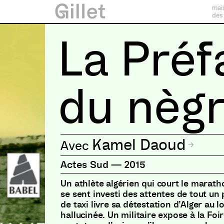
mai
des
La Préf
du nèg
Kamel Daoud
Actes Sud
—
2015
Un athlète algérien qui court le marat
se sent investi des attentes de tout un
de taxi livre sa détestation d’Alger au 
hallucinée. Un militaire expose à la Foi