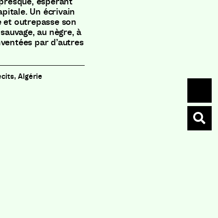
 presque, espérant
apitale. Un écrivain
e et outrepasse son
 sauvage, au nègre, à
nventées par d’autres
écits, Algérie