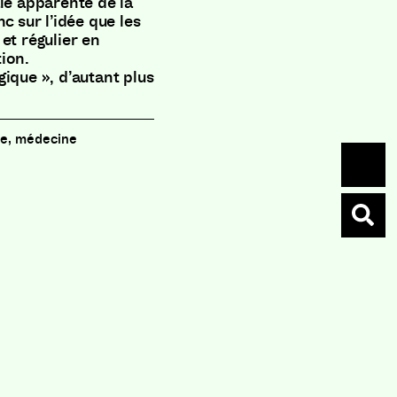
le apparente de la
c sur l’idée que les
et régulier en
ion.
ique », d’autant plus
e, médecine