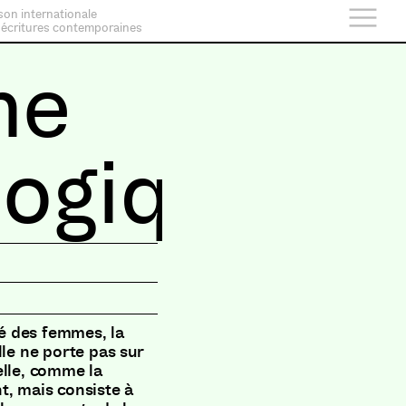
son internationale
 écritures contemporaines
me
logique
té des femmes, la
lle ne porte pas sur
elle, comme la
t, mais consiste à