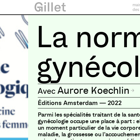
mai
des
La nor
gynéco
Aurore Koechlin
Éditions Amsterdam
—
2022
Parmi les spécialités traitant de la san
gynécologie occupe une place à part : e
un moment particulier de la vie corpor
maladie, la grossesse ou l’accouchemen