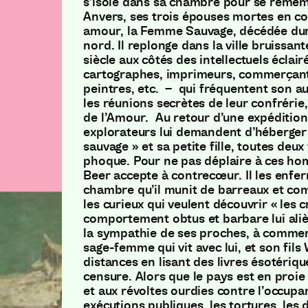
s’isole dans sa chambre pour se remém
Anvers, ses trois épouses mortes en co
amour, la Femme Sauvage, décédée duran
nord. Il replonge dans la ville bruissan
siècle aux côtés des intellectuels éclai
cartographes, imprimeurs, commerçant
peintres, etc. – qui fréquentent son a
les réunions secrètes de leur confrérie,
de l’Amour. Au retour d’une expédition
explorateurs lui demandent d’héberge
sauvage » et sa petite fille, toutes deu
phoque. Pour ne pas déplaire à ces ho
Beer accepte à contrecœur. Il les enfe
chambre qu’il munit de barreaux et co
les curieux qui veulent découvrir « les 
comportement obtus et barbare lui ali
la sympathie de ses proches, à commen
sage-femme qui vit avec lui, et son fils
distances en lisant des livres ésotériqu
censure. Alors que le pays est en proie 
et aux révoltes ourdies contre l’occupa
exécutions publiques, les tortures, les 