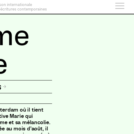
son internationale
 écritures contemporaines
me
e
s
terdam où il tient
tive Marie qui
me et sa mélancolie.
 au mois d’août, il