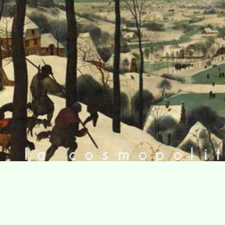
Villa Gillet
Plan d'accès
Parc de la Cerisaie
Partenaires
25 Rue Chazière, 69004 Lyon