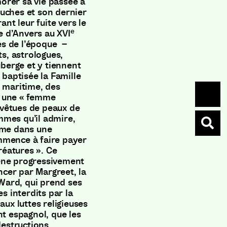
orer sa vie passée à
uches et son dernier
t leur fuite vers le
e
te d’Anvers au XVI
rés de l’époque –
s, astrologues,
uberge et y tiennent
 baptisée la Famille
 maritime, des
r une « femme
x vêtues de peaux de
mmes qu’il admire,
rme dans une
mmence à faire payer
créatures ». Ce
ène progressivement
cer par Margreet, la
 Ward, qui prend ses
es interdits par la
aux luttes religieuses
nt espagnol, que les
destructions