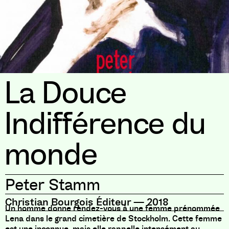
La Douce
Indifférence du
monde
Peter Stamm
Christian Bourgois Éditeur
—
2018
Un homme donne rendez-vous à une femme prénommée
Lena dans le grand cimetière de Stockholm. Cette femme
est une inconnue, mais elle rappelle intensément au