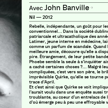
John Banville
Nil
—
2012
Rebelle, indépendante, un goût pour 
conventionnel… Dans la société dublino
patriarcale et ultracatholique des anné
Latimer, jeune interne en médecine, lai
comme un parfum de scandale. Quand P
meilleure amie, découvre qu’elle a dispa
pire. Étrangement, de leur petite bande
Phoebe semble la seule à s’inquiéter ain
a caché certaines choses ?… Malgré leu
compliquées, c’est vers son père, le bri
imprévisible Quirke, qu’elle se tourne p
trace d’April.
Et c’est ainsi que Quirke se voit impliqu
l’aurait voulu dans une enquête aussi t
troublante, au coeur d’un entrelacs de
d’où émerge peu à peu une effroyable v