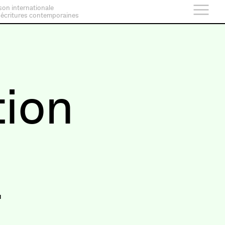
son internationale
 écritures contemporaines
tion
r