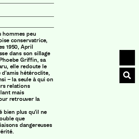
les hommes peu
ise conservatrice,
es 1950, April
sse dans son sillage
hoebe Griffin, sa
ru, elle redoute le
 d’amis hétéroclite,
si – la seule à qui on
rs relations
llant mais
our retrouver la
é bien plus qu’il ne
rouble que
 liaisons dangereuses
érité.