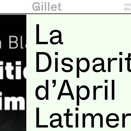
mai
des
La
Dispari
d’April
Latime