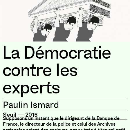
La Démocratie
contre les
experts
Paulin Ismard
Seuil
—
2015
Supposons un instant que le dirigeant de la Banque de
France, le directeur de la police et celui des Archives
nationales soient des esclaves, propriétés à titre collectif