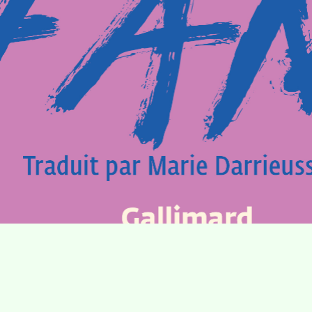
Villa Gillet
Plan d'accès
Parc de la Cerisaie
Partenaires
25 Rue Chazière, 69004 Lyon