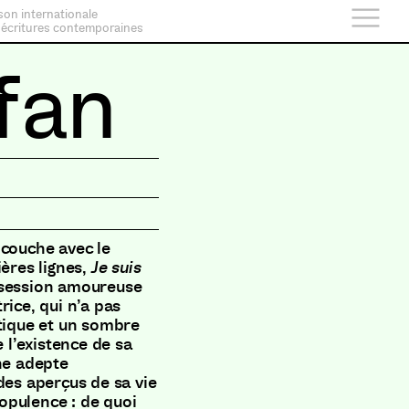
son internationale
 écritures contemporaines
 fan
 couche avec le
ères lignes,
Je suis
bsession amoureuse
rice, qui n’a pas
étique et un sombre
e l’existence de sa
ne adepte
des aperçus de sa vie
’opulence : de quoi