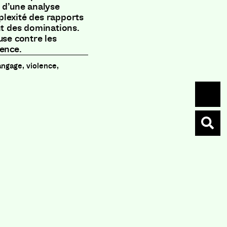
e d’une analyse
plexité des rapports
nt des dominations.
use contre les
lence.
angage, violence,