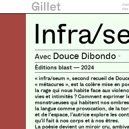
mai
des
Infra/
Douce Dibondo
Éditions blast
—
2024
« infra/seum », second recueil de Dou
« métacures », est la colère mise en p
la rage qui nous habite face aux violen
vies et intimités ? Comment exprimer l
monstrueuses qui habitent nos ombres 
la langue comme provocation, de la tor
et de l’espace, l’autrice explore les co
qu’il fait à nos corps et à nos êtres.
La poésie devient un miroir cru, ambiva