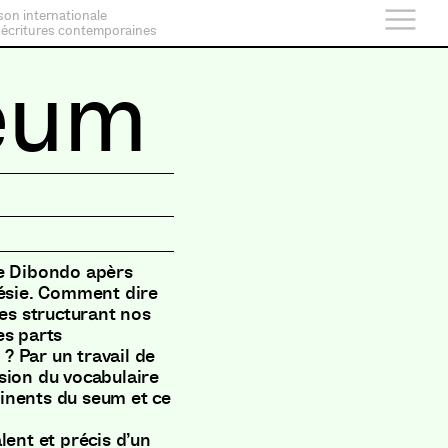
son internationale
 écritures contemporaines
seum
ce Dibondo apèrs
oésie. Comment dire
ces structurant nos
es parts
? Par un travail de
sion du vocabulaire
ntinents du seum et ce
lent et précis d’un