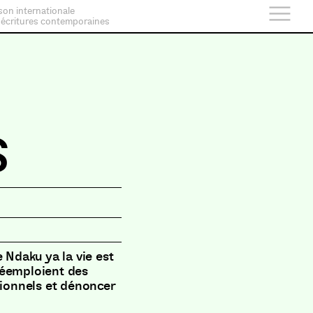
son internationale
 écritures contemporaines
s
 Ndaku ya la vie est
 réemploient des
tionnels et dénoncer