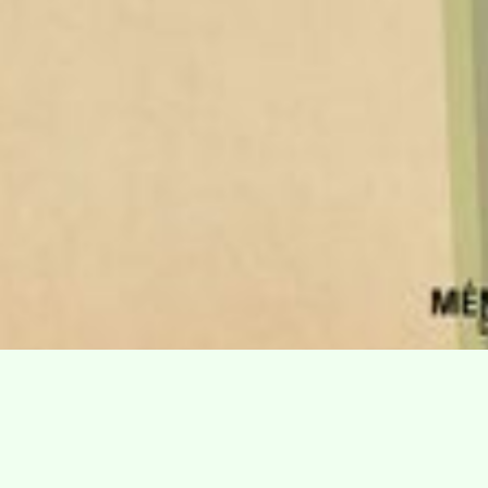
Villa Gillet
Plan d'accès
Parc de la Cerisaie
Partenaires
25 Rue Chazière, 69004 Lyon