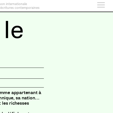
son internationale
 écritures contemporaines
 le
comme appartenant à
thnique, sa nation…
t les richesses