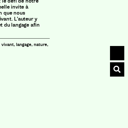
le défi de notre
elle invite à
on que nous
ivant. L’auteur y
et du langage afin
, vivant, langage, nature,