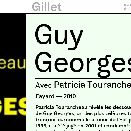
mai
des
Guy
George
Patricia Touranch
Fayard
—
2010
Patricia Tourancheau révèle les dessous
de Guy Georges, un des plus célèbres t
français, surnommé le « tueur de l’Est p
1998, il a été jugé en 2001 et condamné 