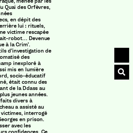
traque, menée par les
du Quai des Orfèvres,
nnées
cs, en dépit des
rière lui : rituels,
Une victime rescapée
trait-robot… Devenue
e à la Crim’.
ils d’investigation de
utomatisé des
hamp inexploré à
ussi mis en lumière
bord, socio-éducatif
né, était connu des
fant de la Ddass au
 plus jeunes années.
faits divers à
cheau a assisté au
 victimes, interrogé
Georges en prison.
isser avec les
leurs confidences. Ce