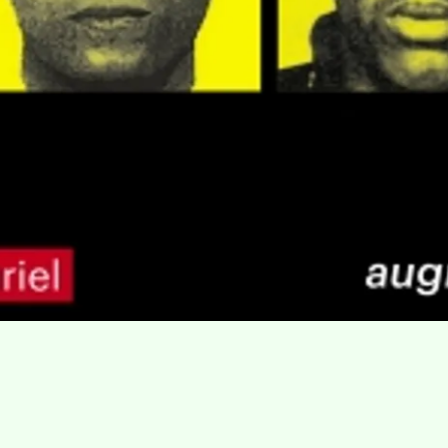
Villa Gillet
Plan d'accès
Parc de la Cerisaie
Partenaires
25 Rue Chazière, 69004 Lyon