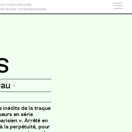
son internationale
 écritures contemporaines
s
eau
 inédits de la traque
ueurs en série
arisien ». Arrêté en
à la perpétuité, pour