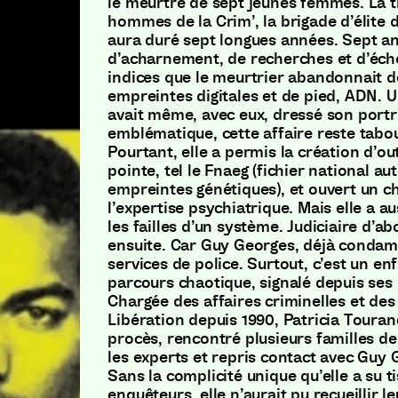
le meurtre de sept jeunes femmes. La 
hommes de la Crim’, la brigade d’élite 
aura duré sept longues années. Sept a
d’acharnement, de recherches et d’éche
indices que le meurtrier abandonnait der
empreintes digitales et de pied, ADN. 
avait même, avec eux, dressé son por
emblématique, cette affaire reste tabou
Pourtant, elle a permis la création d’out
pointe, tel le Fnaeg (fichier national a
empreintes génétiques), et ouvert un c
l’expertise psychiatrique. Mais elle a a
les failles d’un système. Judiciaire d’a
ensuite. Car Guy Georges, déjà condam
services de police. Surtout, c’est un en
parcours chaotique, signalé depuis ses
Chargée des affaires criminelles et des 
Libération depuis 1990, Patricia Touran
procès, rencontré plusieurs familles de
les experts et repris contact avec Guy 
Sans la complicité unique qu’elle a su t
enquêteurs, elle n’aurait pu recueillir 