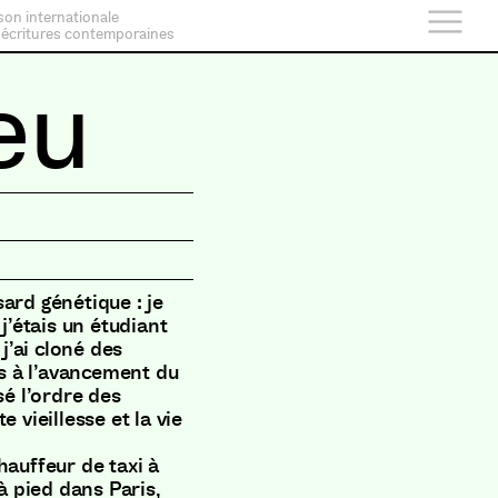
son internationale
 écritures contemporaines
eu
ard génétique : je
j’étais un étudiant
’ai cloné des
is à l’avancement du
sé l’ordre des
 vieillesse et la vie
hauffeur de taxi à
 à pied dans Paris,