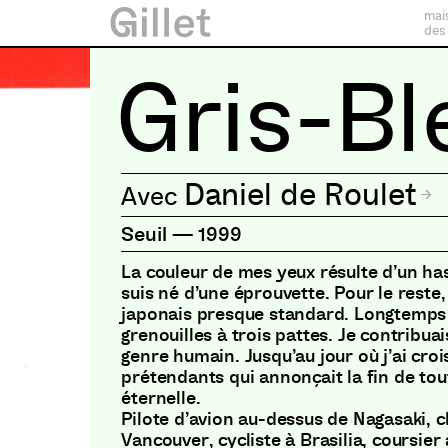
mai
des
Gris-Bl
Daniel de Roulet
Seuil
—
1999
La couleur de mes yeux résulte d’un has
suis né d’une éprouvette. Pour le reste, 
japonais presque standard. Longtemps j
grenouilles à trois pattes. Je contribua
genre humain. Jusqu’au jour où j’ai croi
prétendants qui annonçait la fin de toute
éternelle.
Pilote d’avion au-dessus de Nagasaki, c
Vancouver, cycliste à Brasilia, coursier