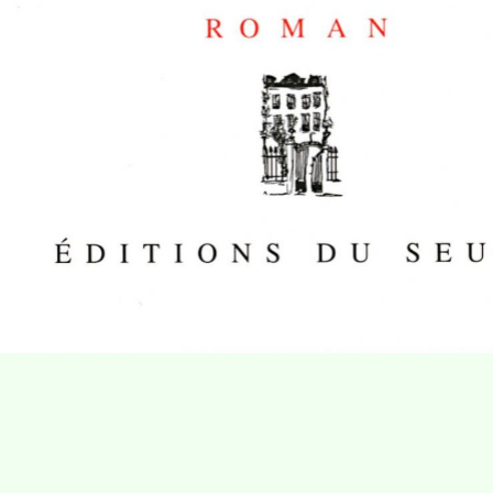
Villa Gillet
Plan d'accès
Parc de la Cerisaie
Partenaires
25 Rue Chazière, 69004 Lyon