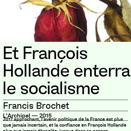
Et François
Hollande enterra
le socialisme
Francis Brochet
L'Archipel
—
2015
2017 approchant, l’avenir politique de la France est plus
que jamais incertain, et la confiance en François Hollande
plus que jamais ébranlée, jusque dans sa propre