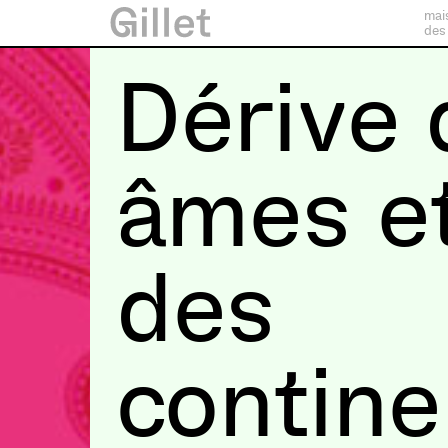
mai
des
Dérive 
âmes e
des
contine