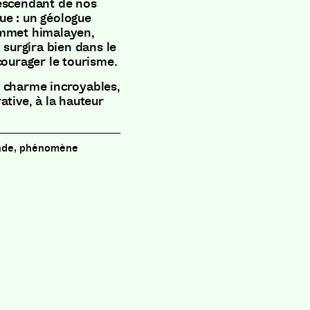
descendant de nos
que : un géologue
ommet himalayen,
 surgira bien dans le
courager le tourisme.
u charme incroyables,
ative, à la hauteur
Inde, phénomène