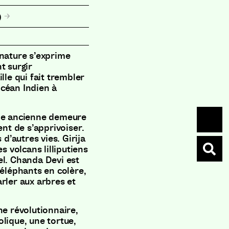
p
 nature s’exprime
t surgir
lle qui fait trembler
’océan Indien à
une ancienne demeure
ent de s’apprivoiser.
 d’autres vies. Girija
s volcans lilliputiens
el. Chanda Devi est
 éléphants en colère,
rler aux arbres et
ne révolutionnaire,
lique, une tortue,