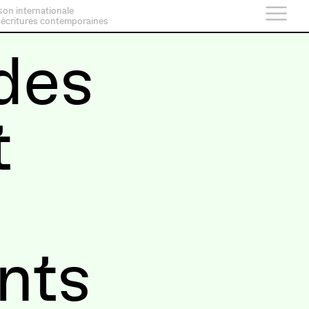
son internationale
 écritures contemporaines
des
t
nts