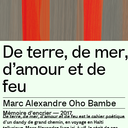
De terre, de mer,
d’amour et de
feu
Marc Alexandre Oho Bambe
Mémoire d'encrier
—
2017
De terre, de mer, d’amour et de feu
est le cahier poétique
d’un dandy de grand chemin, en voyage en Haïti
tellurique. Marc Alexandre livre ici, à vif, le récit de ses