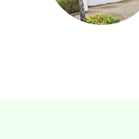
Villa Gillet
Plan d'accès
Parc de la Cerisaie
Partenaires
25 Rue Chazière, 69004 Lyon