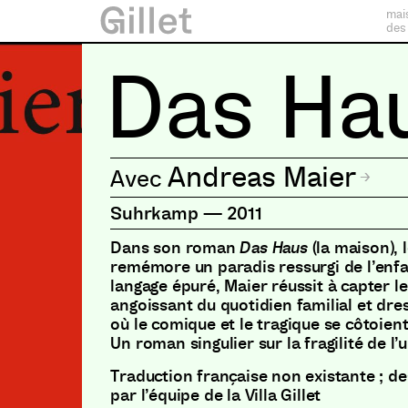
mai
des
Das Ha
Andreas Maier
Suhrkamp
—
2011
Dans son roman
Das Haus
(la maison), 
remémore un paradis ressurgi de l’enf
langage épuré, Maier réussit à capter l
angoissant du quotidien familial et dres
où le comique et le tragique se côtoien
Un roman singulier sur la fragilité de l’
Traduction française non existante ; d
par l’équipe de la Villa Gillet