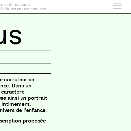
son internationale
 écritures contemporaines
us
le narrateur se
ance. Dans un
e caractère
se ainsi un portrait
t intimement.
univers de l’enfance.
escription proposée