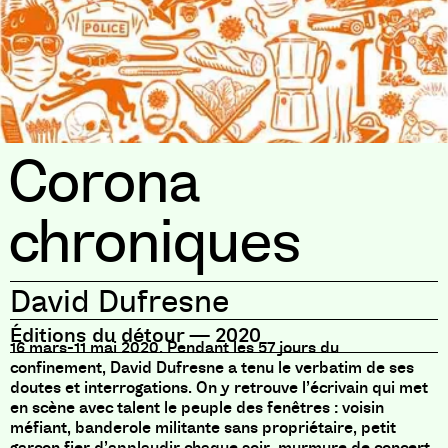
Corona
chroniques
David Dufresne
Éditions du détour
—
2020
16 mars-11 mai 2020. Pendant les 57 jours du
confinement, David Dufresne a tenu le verbatim de ses
doutes et interrogations. On y retrouve l’écrivain qui met
en scène avec talent le peuple des fenêtres : voisin
méfiant, banderole militante sans propriétaire, petit
garçon fier d’applaudir chaque soir, murmure de concert