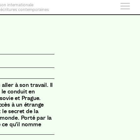
son internationale
 écritures contemporaines
ler à son travail. Il
 le conduit en
sovie et Prague.
ccès à un étrange
le secret de la
e monde. Porté par la
e ce qu’il nomme