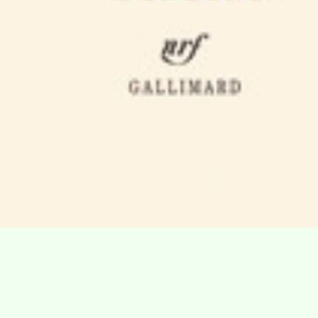
Villa Gillet
Plan d'accès
Parc de la Cerisaie
Partenaires
25 Rue Chazière, 69004 Lyon