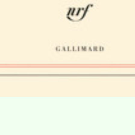
Villa Gillet
Plan d'accès
Parc de la Cerisaie
Partenaires
25 Rue Chazière, 69004 Lyon