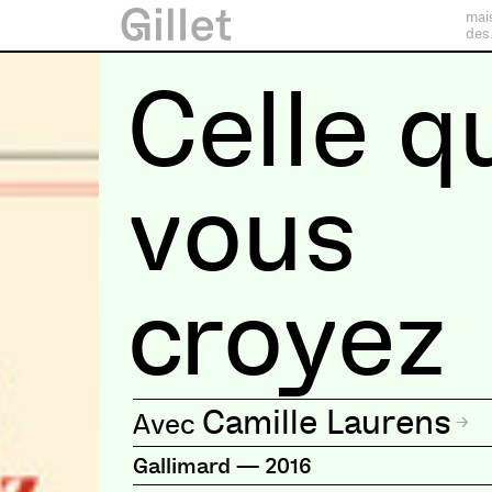
mai
des
Celle q
vous
croyez
Camille Laurens
Gallimard
—
2016