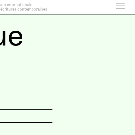
son internationale
 écritures contemporaines
ue