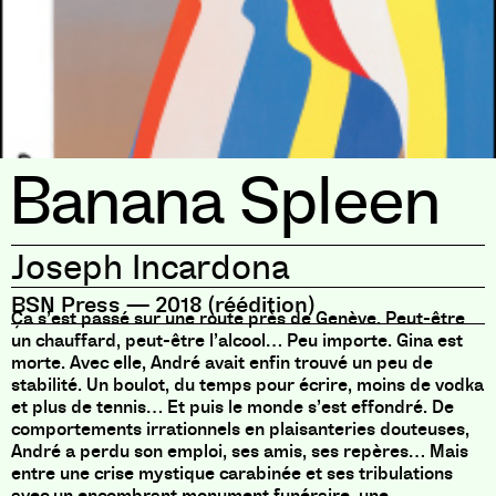
Banana Spleen
Joseph Incardona
BSN Press
—
2018 (réédition)
Ça s’est passé sur une route près de Genève. Peut-être
un chauffard, peut-être l’alcool… Peu importe. Gina est
morte. Avec elle, André avait enfin trouvé un peu de
stabilité. Un boulot, du temps pour écrire, moins de vodka
et plus de tennis… Et puis le monde s’est effondré. De
comportements irrationnels en plaisanteries douteuses,
André a perdu son emploi, ses amis, ses repères… Mais
entre une crise mystique carabinée et ses tribulations
avec un encombrant monument funéraire, une