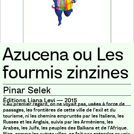
Azucena ou Les
fourmis zinzines
Pinar Selek
Éditions Liana Levi
—
2015
« Au premier regard, on ne voyait pas, usées à force de
passages, les frontières de cette ville de l’exil et du
tourisme, ni les chemins empruntés par les Italiens, les
Russes et les Anglais, suivis par les Arméniens, les
Arabes, les Juifs, les peuples des Balkans et de l’Afrique.
Nice, comme les autres villes, ne fait pas entendre sa voix