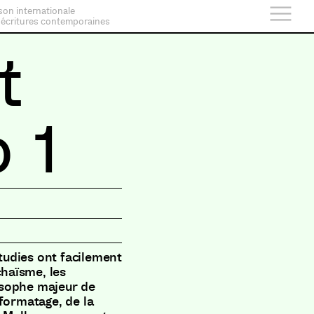
son internationale
 écritures contemporaines
t
 1
studies ont facilement
chaïsme, les
osophe majeur de
formatage, de la