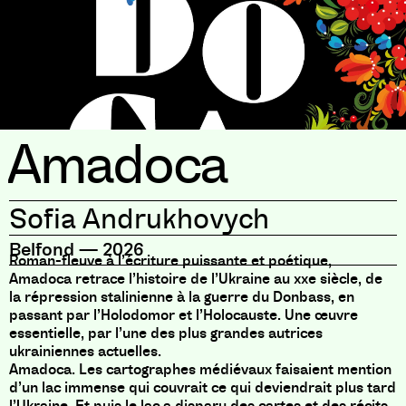
Amadoca
Sofia Andrukhovych
Belfond
—
2026
Roman-fleuve à l’écriture puissante et poétique,
Amadoca retrace l’histoire de l’Ukraine au xxe siècle, de
la répression stalinienne à la guerre du Donbass, en
passant par l’Holodomor et l’Holocauste. Une œuvre
essentielle, par l’une des plus grandes autrices
ukrainiennes actuelles.
Amadoca. Les cartographes médiévaux faisaient mention
d’un lac immense qui couvrait ce qui deviendrait plus tard
l’Ukraine. Et puis le lac a disparu des cartes et des récits.