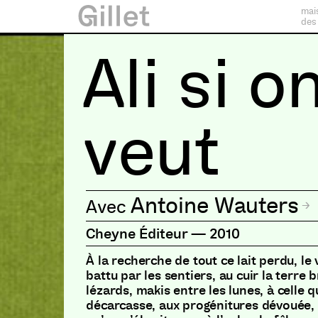
mai
des
Ali si o
veut
Antoine Wauters
Cheyne Éditeur
—
2010
À la recherche de tout ce lait perdu, le
battu par les sentiers, au cuir la terre 
lézards, makis entre les lunes, à celle q
décarcasse, aux progénitures dévouée,