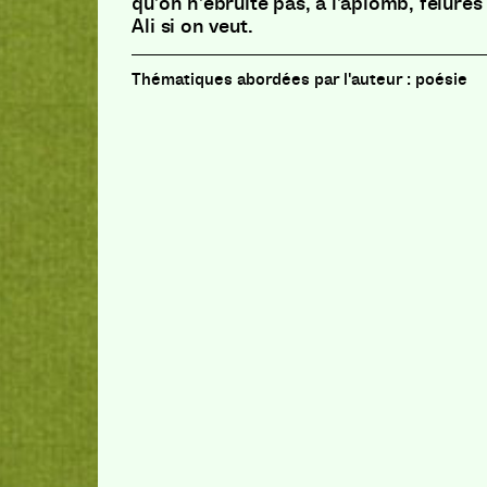
qu’on n’ébruite pas, à l’aplomb, fêlures
Ali si on veut.
poésie