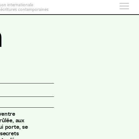
son internationale
 écritures contemporaines
n
 ventre
brûlée, aux
ui porte, se
 secrets