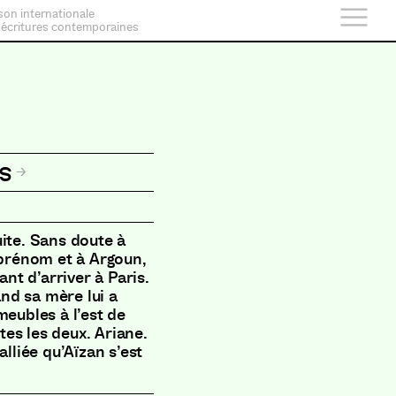
son internationale
 écritures contemporaines
s
ite. Sans doute à
 prénom et à Argoun,
ant d’arriver à Paris.
and sa mère lui a
meubles à l’est de
utes les deux. Ariane.
alliée qu’Aïzan s’est