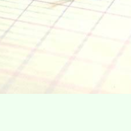
Villa Gillet
Plan d'accès
Parc de la Cerisaie
Partenaires
25 Rue Chazière, 69004 Lyon