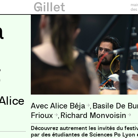
mai
des
a
5
Alice
Alice Béja
Basile De Bu
,
Frioux
Richard Monvoisin
,
Découvrez autrement les invités du festi
par des étudiantes de Sciences Po Lyon 