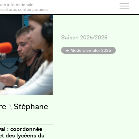
son internationale
 écritures contemporaines
Saison 2025/2026
← Mode d'emploi 2025
re
Stéphane
,
val : coordonnée
et des lycéens du