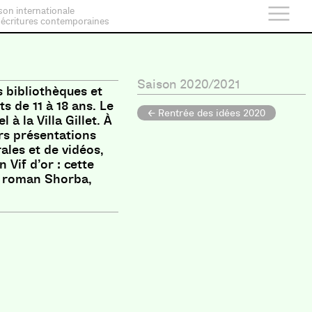
son internationale
 écritures contemporaines
Saison 2020/2021
s bibliothèques et
s de 11 à 18 ans. Le
← Rentrée des idées 2020
 à la Villa Gillet. À
urs présentations
ales et de vidéos,
 Vif d’or : cette
n roman Shorba,